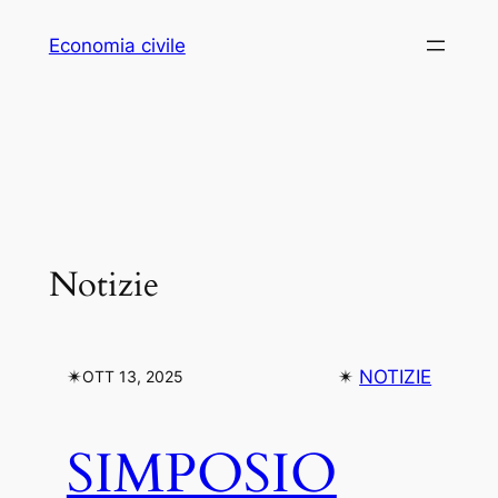
Vai
Economia civile
al
contenuto
Notizie
✴︎
✴︎
NOTIZIE
OTT 13, 2025
SIMPOSIO